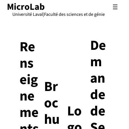
MicroLab
Université Laval
|
Faculté des sciences et de génie
De
Re
m
ns
an
eig
Br
de
ne
oc
Lo
de
me
hu
go
Se