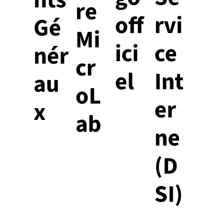
nts
re
off
rvi
Gé
Mi
ici
ce
nér
cr
el
Int
au
oL
er
x
ab
ne
(D
SI)